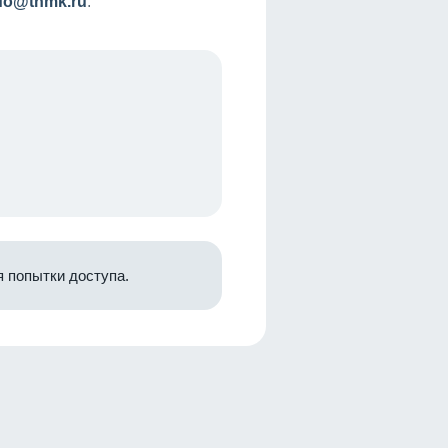
nfo@tnmk.ru
.
 попытки доступа.