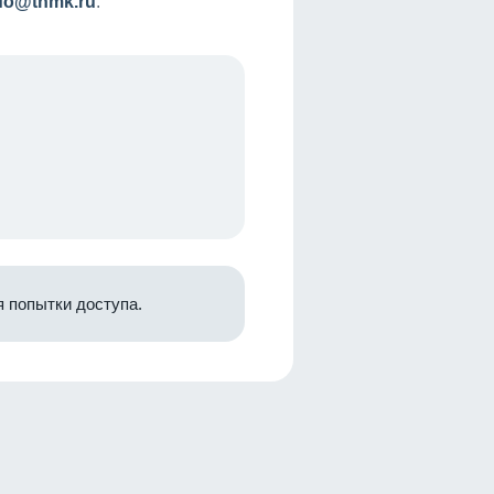
nfo@tnmk.ru
.
 попытки доступа.