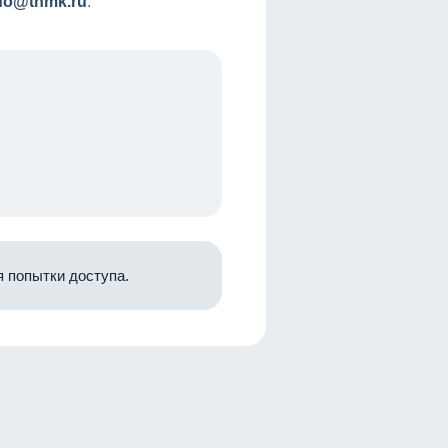
nfo@tnmk.ru
.
 попытки доступа.