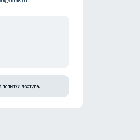
nfo@tnmk.ru
.
 попытки доступа.