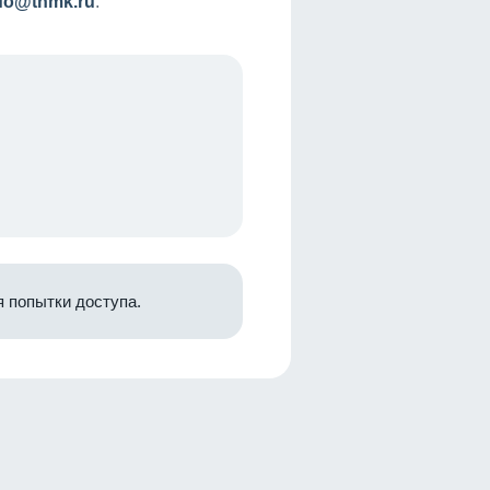
nfo@tnmk.ru
.
 попытки доступа.