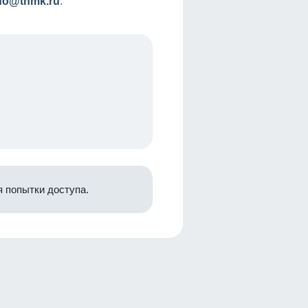
nfo@tnmk.ru
.
 попытки доступа.