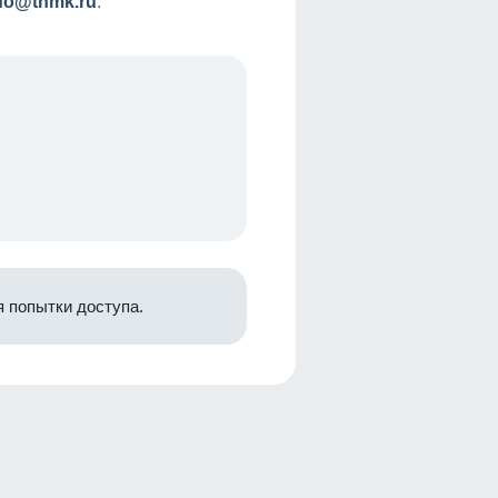
nfo@tnmk.ru
.
 попытки доступа.