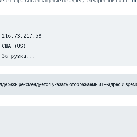
ете направить обращение по адресу электронной почты:
i
216.73.217.58
США (US)
Загрузка...
ддержки рекомендуется указать отображаемый IP-адрес и время