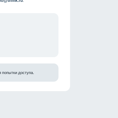
nfo@tnmk.ru
.
 попытки доступа.