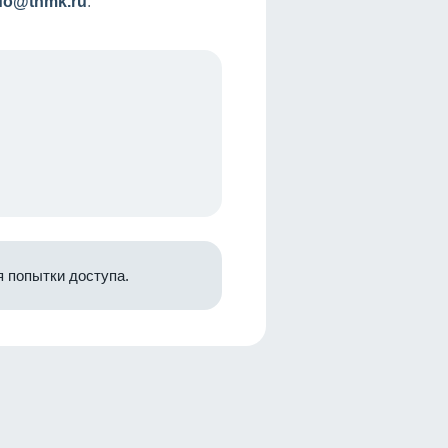
nfo@tnmk.ru
.
 попытки доступа.